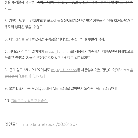
능을 추가할까 생각중.
이봐, 그전에 티스푼 공사중인 QR코드 생성기능부터 완성하고 생각하
자고.
5. 기부는 받고는 있지만(라고 해봐야 글작성시점기준으로 받은 기부금은 0원) 이거와 별개로
유로화 생각은 없음. 귀찮고.
6. 애드센스를 달아놓았지만 수익금은 의미없는 수준. 즉, 룰루랄라 적자.
7. 서비스시작부터 얼마까지
mysql_function
를 사용해서 계속해서 지원중단된 PHP5으로
돌리고 있엇음. 지금은 PDO로 갈어엎고 PHP7로 업그레이드.
8. 근데 알고 보니 PHP7에서도
mysql_function
를 사용할수 있는 편법이 있더라.ㅎㅎ
개
꿀잼 몰카
[LINK1]
[LINK2]
9. 물론 DB서버는 MySQL5에서 MariaDB로 갈아탄지 오래됨. MariaDB만세!
10.
그러므로 여러분 한푼줍쇼.
엮인글1 :
mu-star.net/post/20201207