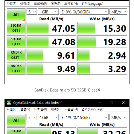
SanDisk Edge micro SD 32GB Class4