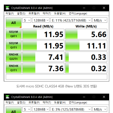
도시바 micro SDHC CLASS4 4GB (New 닌텐도 3DS 번들)