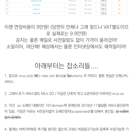
이젠 연장비용이 9만원! (당연히 언제나 그래 왔드니 VAT별도이므
로 실제로는
9.9만원
)
공지는 물론 메일로 사전알림
도 없이
가격이 올라갔어!
소말리아
,
데단해!
해상
에서는 물론
인터넷상
에서도
해적질
이야!
아래부터는 잡소리들....
1. 참고로 muz.so는
M
U-star.net
U
rls(
z
)
So
lutions.의 약자다. 물론 현실은 단축URL
서비스.
2. 그래서 초기 서비스명도 MUz.SO / 지금은 단호박 먹고 소문자로만 이루어진 muz.so
3. 이건 .so 도메인 대행사인 101domain쪽 문제인데 2018년 11월달쯤 서비스중단된적
이 있음. 가장큰 이유는 사전공지없이 도메인정지(suspensed)를 당해서 생긴일.
걍 스팸러
들이 문제야.
4. 통계는 서버가부화로 추가할 생각은 없는데 그대신 비밀링크기능와 등록후 수정가능한 기